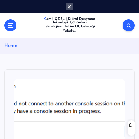
S
k
i
Kamil ÖZEL | Dijital Dünyanın
Teknolojik Çözümleri
p
Teknolojiye Hakim Ol, Geleceği
Yakala...
t
o
Home
c
o
n
t
e
n
t