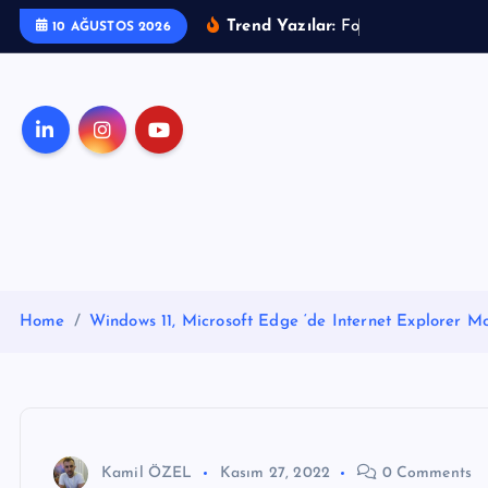
S
Trend Yazılar:
F
o
r
10 AĞUSTOS 2026
k
i
p
t
o
c
o
n
t
e
Home
Windows 11, Microsoft Edge ‘de Internet Explorer M
n
t
Kamil ÖZEL
Kasım 27, 2022
0 Comments